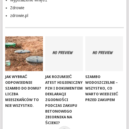
Wyposażenie Wnętrz
Zdrowie
zdrowie.pl
JAK WYBRAĆ
JAK ROZUMIEĆ
SZAMBO
ODPOWIEDNIE
ATEST HIGIENICZNY
WODOSZCZELNE –
SZAMBO DO DOMU?
PZH I DOKUMENTEM
WSZYSTKO, CO
LICZBA
DEKLARACJI
WARTO WIEDZIEĆ
MIESZKAŃCÓW TO
ZGODNOŚCI
PRZED ZAKUPEM
NIE WSZYSTKO.
PODCZAS ZAKUPU
BETONOWEGO
ZBIORNIKA NA
ŚCIEKI?