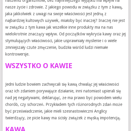
naszemu organizmowi, bez najmniejszego wyjątku ma wpływ na
nasze życie i zdrowie. Z jakiego powodu w związku z tym z kawą,
jaka jakkolwiek z uwagi na swoje właściwości jest jedną z
najbardziej kultowych używek, miałoby być inaczej? Inaczej nie jest
w związku z tym kawa jak wszelkie inne produkty ma na nas
wielokrotnie znaczący wpływ. Od początków wykrycia kawy oraz jej
stymulujących właściwości, jakie usprawniały myślenie i o wiele
zmniejszały czute zmęczenie, budziła wśród ludzi niemałe
kontrowersje.
WSZYSTKO O KAWIE
Jedni ludzie bowiem zachwycali się kawą chwaląc jej właściwości
oraz ich zdaniem porywające działanie, inni natomiast upierali się
nad jej negatywami, deklarując, że ma prawo być powodem wielu
chorób, czy schorzeń. Przykładem tych różnorodnych zdań może
być przeświadczenie, jakie mieli szesnastowieczni Anglicy
twierdzący, że picie kawy ma ścisły związek z męską impotencją.
KAWA