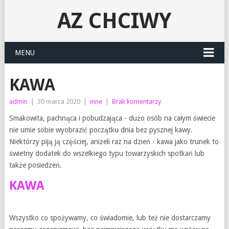
AZ CHCIWY
MENU
KAWA
admin
|
30 marca 2020
|
inne
|
Brak komentarzy
Smakowita, pachnąca i pobudzająca - dużo osób na całym świecie
nie umie sobie wyobrazić początku dnia bez pysznej kawy.
Niektórzy piją ją częściej, aniżeli raz na dzień - kawa jako trunek to
świetny dodatek do wszelkiego typu towarzyskich spotkań lub
także posiedzeń.
KAWA
Wszystko co spożywamy, co świadomie, lub też nie dostarczamy