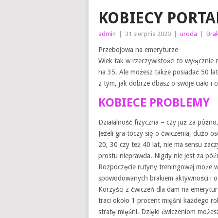
KOBIECY PORTA
admin
|
31 sierpnia 2020
|
uroda
|
Bra
Przebojowa na emeryturze
Wiek tak w rzeczywistości to wyłącznie 
na 35. Ale możesz także posiadać 50 la
z tym, jak dobrze dbasz o swoje ciało i
KOBIECE PROBLEMY
Działalność fizyczna – czy już za późno
Jeżeli gra toczy się o ćwiczenia, dużo o
20, 30 czy też 40 lat, nie ma sensu zac
prostu nieprawda. Nigdy nie jest za pó
Rozpoczęcie rutyny treningowej może 
spowodowanych brakiem aktywności i og
Korzyści z ćwiczeń dla dam na emeryturz
traci około 1 procent mięśni każdego ro
stratę mięśni. Dzięki ćwiczeniom możesz