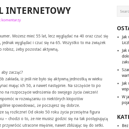
L INTERNETOWY
k komentarzy
OST
numer. Możesz mieć 55 lat, lecz wyglądać na 40 oraz czuć się
Jak
t, jednak wyglądać i czuć się na 65. Wszystko to ma związek
Lic
 co robisz, żeby pozostać aktywną.
Jak 
dok
zak
Sza
, aby zacząć?
war
sób zakłada, iż jeśli nie było się aktywną jednostką w wieku
Jak
zynać mając ich 50, a nawet następnie. Na szczęście to po
wsp
źno na rozpoczęcie wdrożenia do swojego życia ćwiczeń!
W j
wspomóc w rozwiązaniu co niektórych kłopotów
poj
ólnie spowodować, że poczujesz się dobrze.
e są rozliczne! Od około 50 roku życia przeciętna figura
KAT
ku – chodzi o to, że nie musisz godzić się na tak postępującą
 przywrócić utracone mięśnie, nawet zbliżając się do setki.
Bez 