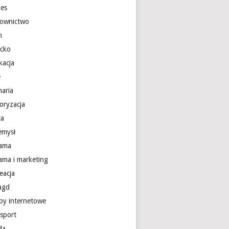
nes
ownictwo
m
ecko
kacja
e
naria
oryzacja
ca
emysł
lama
lama i marketing
eacja
 agd
epy internetowe
nsport
da