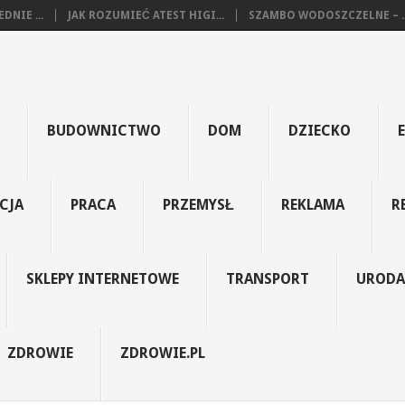
NIE ...
JAK ROZUMIEĆ ATEST HIGI...
SZAMBO WODOSZCZELNE – ..
BUDOWNICTWO
DOM
DZIECKO
CJA
PRACA
PRZEMYSŁ
REKLAMA
R
SKLEPY INTERNETOWE
TRANSPORT
URODA
ZDROWIE
ZDROWIE.PL