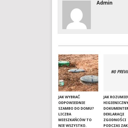
Admin
JAK WYBRAĆ
JAK ROZUMIE
ODPOWIEDNIE
HIGIENICZNY
SZAMBO DO DOMU?
DOKUMENTE
LICZBA
DEKLARACJI
MIESZKAŃCÓW TO
ZGODNOŚCI
NIE WSZYSTKO.
PODCZAS ZA