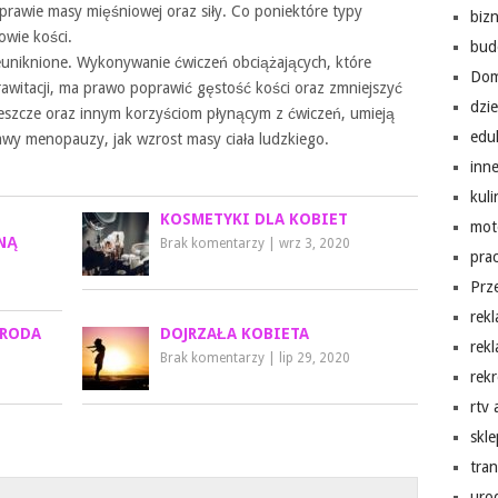
prawie masy mięśniowej oraz siły. Co poniektóre typy
biz
wie kości.
bud
ieuniknione. Wykonywanie ćwiczeń obciążających, które
Do
rawitacji, ma prawo poprawić gęstość kości oraz zmniejszyć
dzi
 jeszcze oraz innym korzyściom płynącym z ćwiczeń, umieją
edu
wy menopauzy, jak wzrost masy ciała ludzkiego.
inn
kuli
KOSMETYKI DLA KOBIET
mot
NĄ
Brak komentarzy
|
wrz 3, 2020
pra
Prz
rek
URODA
DOJRZAŁA KOBIETA
rek
Brak komentarzy
|
lip 29, 2020
rekr
rtv
skl
tra
uro