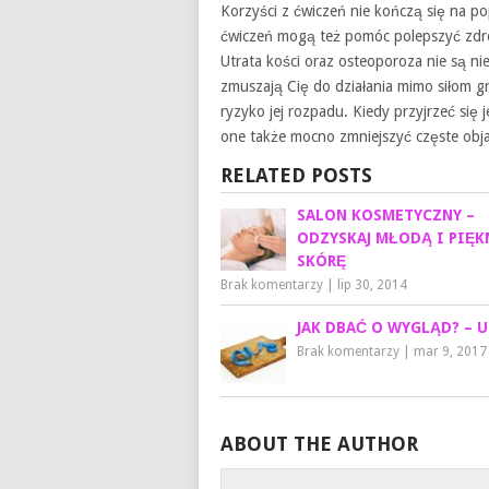
Korzyści z ćwiczeń nie kończą się na po
ćwiczeń mogą też pomóc polepszyć zdro
Utrata kości oraz osteoporoza nie są n
zmuszają Cię do działania mimo siłom g
ryzyko jej rozpadu. Kiedy przyjrzeć się
one także mocno zmniejszyć częste obja
RELATED POSTS
SALON KOSMETYCZNY –
ODZYSKAJ MŁODĄ I PIĘK
SKÓRĘ‎
Brak komentarzy
|
lip 30, 2014
JAK DBAĆ O WYGLĄD? – 
Brak komentarzy
|
mar 9, 2017
ABOUT THE AUTHOR