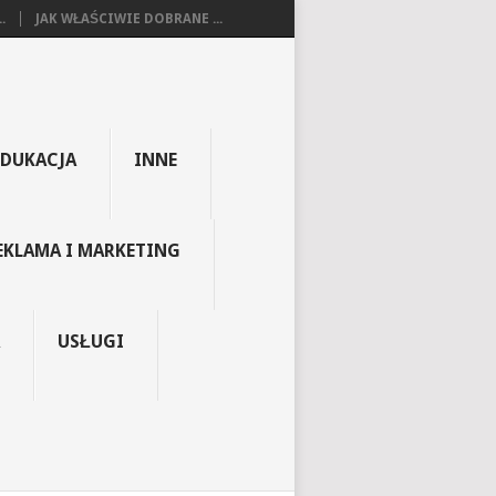
.
JAK WŁAŚCIWIE DOBRANE ...
EDUKACJA
INNE
EKLAMA I MARKETING
USŁUGI