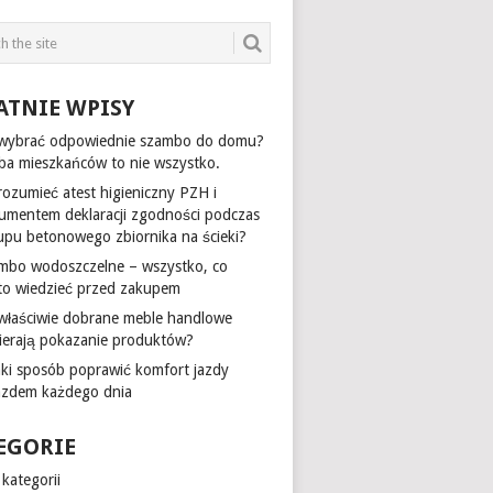
ATNIE WPISY
 wybrać odpowiednie szambo do domu?
zba mieszkańców to nie wszystko.
rozumieć atest higieniczny PZH i
umentem deklaracji zgodności podczas
upu betonowego zbiornika na ścieki?
mbo wodoszczelne – wszystko, co
to wiedzieć przed zakupem
 właściwie dobrane meble handlowe
ierają pokazanie produktów?
aki sposób poprawić komfort jazdy
azdem każdego dnia
EGORIE
kategorii