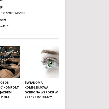
gi
osażenie Wnętrz
owie
owie.pl
SPOSÓB
ŚWIADOMA
IĆ KOMFORT
KOMPLEKSOWA
OJAZDEM
OCHRONA WZROKU W
 DNIA
PRACY I PO PRACY