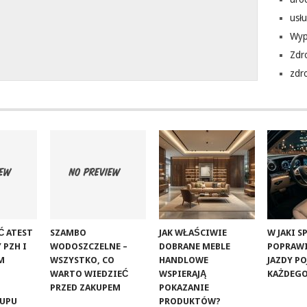
usłu
Wyp
Zdr
zdr
Ć ATEST
SZAMBO
JAK WŁAŚCIWIE
W JAKI 
 PZH I
WODOSZCZELNE –
DOBRANE MEBLE
POPRAW
M
WSZYSTKO, CO
HANDLOWE
JAZDY P
WARTO WIEDZIEĆ
WSPIERAJĄ
KAŻDEGO
PRZED ZAKUPEM
POKAZANIE
KUPU
PRODUKTÓW?