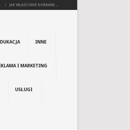
.
JAK WŁAŚCIWIE DOBRANE ...
EDUKACJA
INNE
EKLAMA I MARKETING
USŁUGI