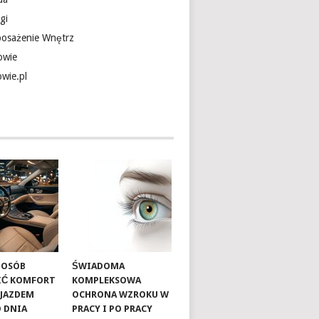
gi
osażenie Wnętrz
owie
owie.pl
SPOSÓB
ŚWIADOMA
IĆ KOMFORT
KOMPLEKSOWA
OJAZDEM
OCHRONA WZROKU W
 DNIA
PRACY I PO PRACY