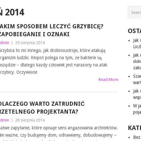
Ń 2014
JAKIM SPOSOBEM LECZYĆ GRZYBICĘ?
OST
ZAPOBIEGANIE I OZNAKI
Jak
dmin
|
29 sierpnia 2014
Lic
rzybica to nic innego, jak drobnoustroje, które atakują
Jak 
rganizm ludzki. Kłopot polega na tym, że bakterie są
dok
szędzie – dlatego każdy człowiek jest narażony na atak
zak
rzybicy. Oczywiście
Sza
Read More
war
Jak
wsp
DLACZEGO WARTO ZATRUDNIĆ
W j
RZETELNEGO PROJEKTANTA?
poj
dmin
|
28 sierpnia 2014
KAT
atwe zapytanie, które opisuje sens angażowania architektów.
ie ważne, czy budujemy dom, odnawiamy, dobudowujemy –
Bez 