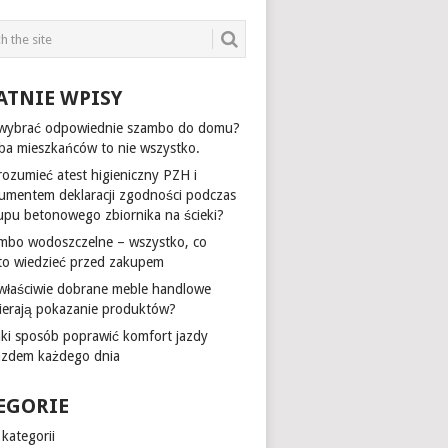
ATNIE WPISY
 wybrać odpowiednie szambo do domu?
zba mieszkańców to nie wszystko.
rozumieć atest higieniczny PZH i
umentem deklaracji zgodności podczas
upu betonowego zbiornika na ścieki?
mbo wodoszczelne – wszystko, co
to wiedzieć przed zakupem
 właściwie dobrane meble handlowe
ierają pokazanie produktów?
aki sposób poprawić komfort jazdy
azdem każdego dnia
EGORIE
kategorii