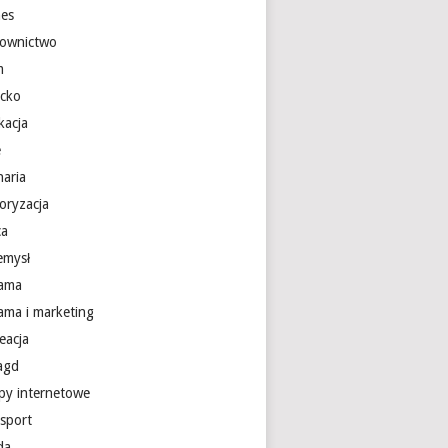
nes
ownictwo
m
ecko
kacja
e
naria
oryzacja
ca
emysł
lama
lama i marketing
eacja
 agd
epy internetowe
nsport
da