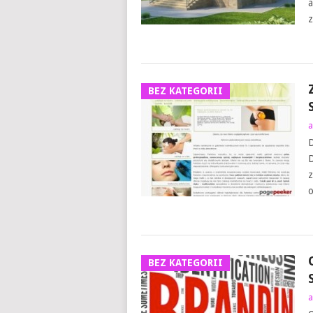
a
z
BEZ KATEGORII
a
D
D
z
o
BEZ KATEGORII
a