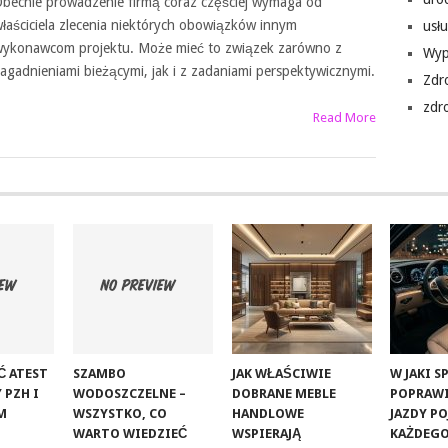
becnie prowadzenie firmą coraz częściej wymaga od
łaściciela zlecenia niektórych obowiązków innym
usłu
ykonawcom projektu. Może mieć to związek zarówno z
Wyp
agadnieniami bieżącymi, jak i z zadaniami perspektywicznymi.
Zdr
zdr
Read More
Ć ATEST
SZAMBO
JAK WŁAŚCIWIE
W JAKI 
 PZH I
WODOSZCZELNE –
DOBRANE MEBLE
POPRAW
M
WSZYSTKO, CO
HANDLOWE
JAZDY P
WARTO WIEDZIEĆ
WSPIERAJĄ
KAŻDEGO