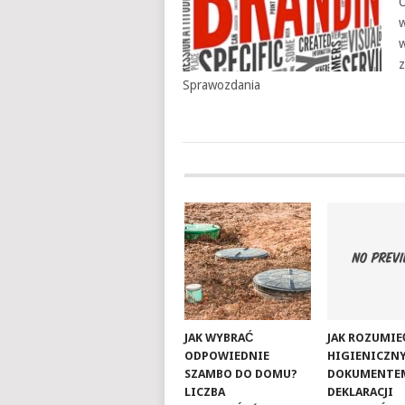
O
w
w
z
Sprawozdania
JAK WYBRAĆ
JAK ROZUMIE
ODPOWIEDNIE
HIGIENICZNY
SZAMBO DO DOMU?
DOKUMENTE
LICZBA
DEKLARACJI