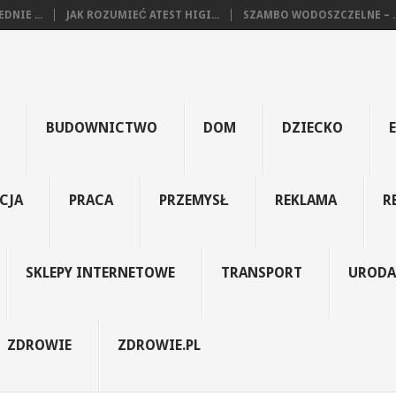
NIE ...
JAK ROZUMIEĆ ATEST HIGI...
SZAMBO WODOSZCZELNE – ..
BUDOWNICTWO
DOM
DZIECKO
CJA
PRACA
PRZEMYSŁ
REKLAMA
R
SKLEPY INTERNETOWE
TRANSPORT
URODA
ZDROWIE
ZDROWIE.PL