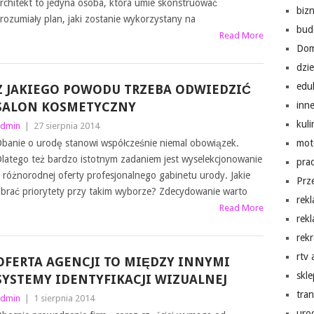
rchitekt to jedyna osoba, która umie skonstruować
biz
rozumiały plan, jaki zostanie wykorzystany na
bud
Read More
Do
dzi
edu
Z JAKIEGO POWODU TRZEBA ODWIEDZIĆ
SALON KOSMETYCZNY
inn
kuli
dmin
|
27 sierpnia 2014
banie o urodę stanowi współcześnie niemal obowiązek.
mot
latego też bardzo istotnym zadaniem jest wyselekcjonowanie
pra
 różnorodnej oferty profesjonalnego gabinetu urody. Jakie
Prz
brać priorytety przy takim wyborze? Zdecydowanie warto
rek
Read More
rek
rekr
rtv
OFERTA AGENCJI TO MIĘDZY INNYMI
skl
SYSTEMY IDENTYFIKACJI WIZUALNEJ
tra
dmin
|
1 sierpnia 2014
uro