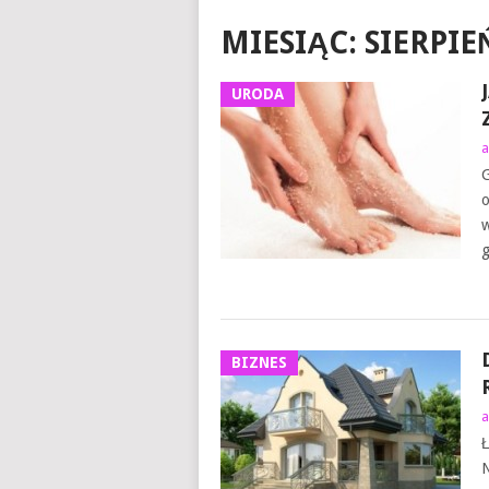
MIESIĄC:
SIERPIE
URODA
a
G
o
w
g
BIZNES
a
Ł
N