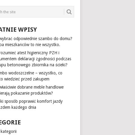
ATNIE WPISY
 wybrać odpowiednie szambo do domu?
zba mieszkańców to nie wszystko.
rozumieć atest higieniczny PZH i
umentem deklaracji zgodności podczas
upu betonowego zbiornika na ścieki?
mbo wodoszczelne – wszystko, co
to wiedzieć przed zakupem
 właściwie dobrane meble handlowe
ierają pokazanie produktów?
aki sposób poprawić komfort jazdy
azdem każdego dnia
EGORIE
kategorii