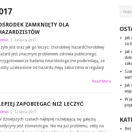
017
OŚRODEK ZAMKNIĘTY DLA
OST
HAZARDZISTÓW
Jak
dmin
|
24 lipca 2017
Lic
zym jest oraz jak go leczyć: chorobliwy hazardChorobliwy
Jak 
azard jest znacznym problemem zdrowia publicznego.
dok
rzygotowawcze badania neurobiologiczne podkreślają, że
zak
soby uzależnione od hazardu mają zaburzenia w regulacji
Sza
war
Read More
Jak
wsp
W j
LEPIEJ ZAPOBIEGAĆ NIŻ LECZYĆ
poj
dmin
|
12 lipca 2017
KAT
 dzisiejszych czasach najlepiej rozwijającą się gałęzią
edycyny jest stomatologia. Nie ma już problemu, żeby na
Bez 