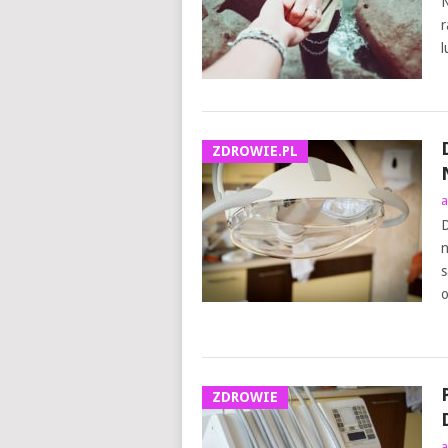
N
r
l
ZDROWIE.PL
a
D
n
s
o
ZDROWIE
a