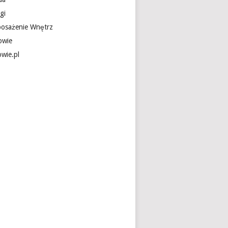
gi
osażenie Wnętrz
owie
owie.pl