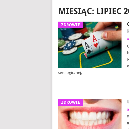
MIESIĄC:
LIPIEC 2
ZDROWIE
a
C
h
P
o
serologicznej,
ZDROWIE
a
W
m