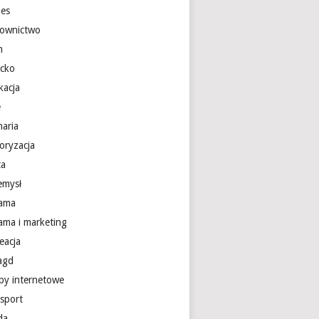
nes
ownictwo
m
ecko
kacja
e
naria
oryzacja
ca
emysł
lama
lama i marketing
eacja
 agd
epy internetowe
nsport
da