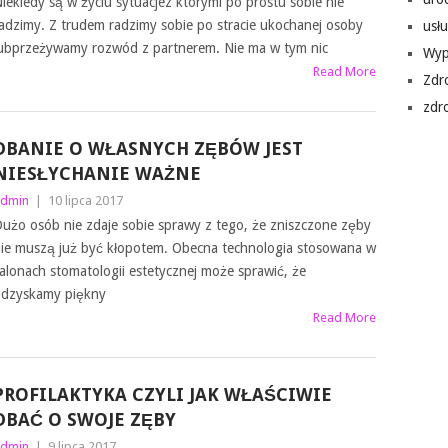
iekiedy są w życiu sytuacjez którymi po prostu sobie nie
adzimy. Z trudem radzimy sobie po stracie ukochanej osoby
usłu
ubprzeżywamy rozwód z partnerem. Nie ma w tym nic
Wyp
Read More
Zdr
zdr
DBANIE O WŁASNYCH ZĘBÓW JEST
NIESŁYCHANIE WAŻNE
dmin
|
10 lipca 2017
użo osób nie zdaje sobie sprawy z tego, że zniszczone zęby
ie muszą już być kłopotem. Obecna technologia stosowana w
alonach stomatologii estetycznej może sprawić, że
dzyskamy piękny
Read More
PROFILAKTYKA CZYLI JAK WŁAŚCIWIE
DBAĆ O SWOJE ZĘBY
dmin
|
9 lipca 2017