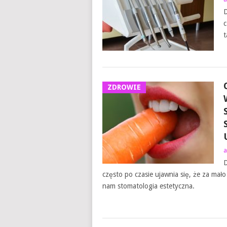
D
c
t
ZDROWIE
a
D
często po czasie ujawnia się, że za ma
nam stomatologia estetyczna.