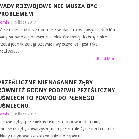
WADY ROZWOJOWE NIE MUSZĄ BYĆ
PROBLEMEM.
dmin
|
9 lipca 2017
iele dzieci rodzi się obecnie z wadami rozwojowymi. Niektóre
ady są bardziej poważne, a niektóre mniej. Każdą z nich
rzeba jednak zdiagnozować i wyleczyć jeśli jest taka
ożliwość.
Read More
PRZEŚLICZNE NIENAGANNE ZĘBY
RÓWNIEŻ GODNY PODZIWU PRZEŚLICZNY
UŚMIECH TO POWÓD DO PŁENEGO
UŚMIECHU.
dmin
|
8 lipca 2017
drowe zęby, przepiękny uśmiech to powód do dumy.
onieważ zęby towarzyszą nam przez całe życie trzeba o nie
kiedy rutynowe szczotkowanie nie zapewni