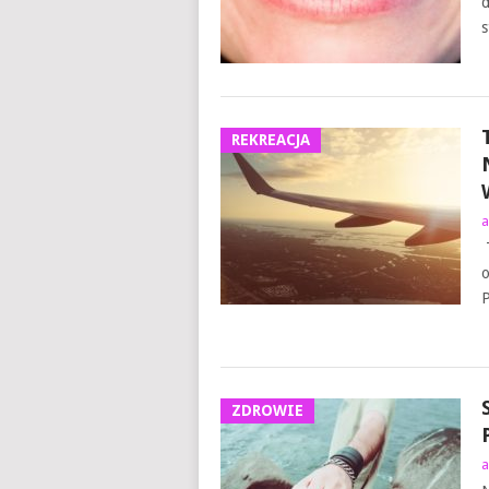
d
s
REKREACJA
a
T
o
P
ZDROWIE
a