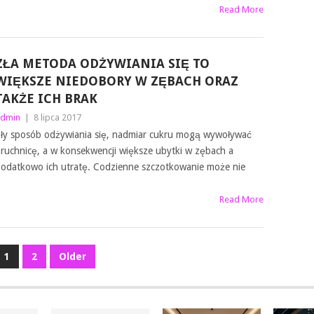
Read More
ZŁA METODA ODŻYWIANIA SIĘ TO
WIĘKSZE NIEDOBORY W ZĘBACH ORAZ
TAKŻE ICH BRAK
dmin
|
8 lipca 2017
ły sposób odżywiania się, nadmiar cukru mogą wywoływać
ruchnicę, a w konsekwencji większe ubytki w zębach a
odatkowo ich utratę. Codzienne szczotkowanie może nie
Read More
1
2
Older