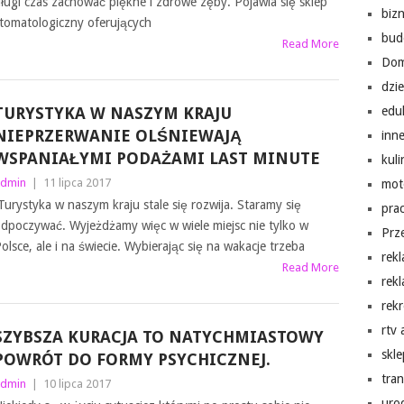
ługi czas zachować piękne i zdrowe zęby. Pojawia się sklep
biz
tomatologiczny oferujących
bud
Read More
Do
dzi
TURYSTYKA W NASZYM KRAJU
edu
NIEPRZERWANIE OLŚNIEWAJĄ
inn
WSPANIAŁYMI PODAŻAMI LAST MINUTE
kuli
dmin
|
11 lipca 2017
mot
urystyka w naszym kraju stale się rozwija. Staramy się
pra
dpoczywać. Wyjeżdżamy więc w wiele miejsc nie tylko w
Prz
olsce, ale i na świecie. Wybierając się na wakacje trzeba
rek
Read More
rek
rekr
rtv
SZYBSZA KURACJA TO NATYCHMIASTOWY
skl
POWRÓT DO FORMY PSYCHICZNEJ.
tra
dmin
|
10 lipca 2017
uro