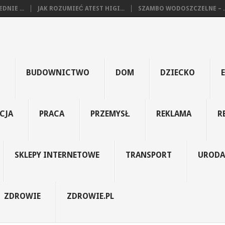
NIE ...
JAK ROZUMIEĆ ATEST HIGI...
SZAMBO WODOSZCZELNE – ..
BUDOWNICTWO
DOM
DZIECKO
CJA
PRACA
PRZEMYSŁ
REKLAMA
R
SKLEPY INTERNETOWE
TRANSPORT
URODA
ZDROWIE
ZDROWIE.PL