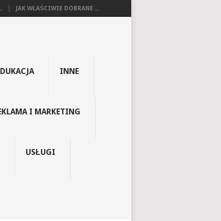
.
JAK WŁAŚCIWIE DOBRANE ...
EDUKACJA
INNE
EKLAMA I MARKETING
USŁUGI