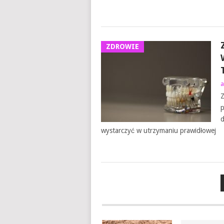
ZDROWIE
a
Z
p
d
wystarczyć w utrzymaniu prawidłowej
NAWIGACJA
PO
WPISACH