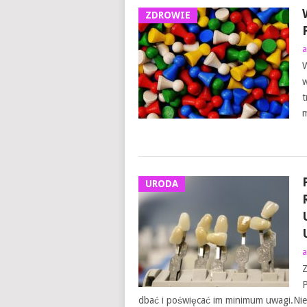
ZDROWIE
a
W
w
t
m
URODA
a
Z
P
dbać i poświęcać im minimum uwagi.Nie