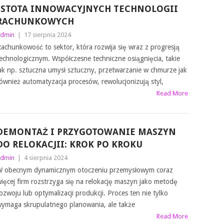
ISTOTA INNOWACYJNYCH TECHNOLOGII
RACHUNKOWYCH
dmin
|
17 sierpnia 2024
achunkowość to sektor, która rozwija się wraz z progresją
echnologicznym. Współczesne techniczne osiągnięcia, takie
ak np. sztuczna umysł sztuczny, przetwarzanie w chmurze jak
ównież automatyzacja procesów, rewolucjonizują styl,
Read More
DEMONTAŻ I PRZYGOTOWANIE MASZYN
DO RELOKACJII: KROK PO KROKU
dmin
|
4 sierpnia 2024
 obecnym dynamicznym otoczeniu przemysłowym coraz
ięcej firm rozstrzyga się na relokację maszyn jako metodę
ozwoju lub optymalizacji produkcji. Proces ten nie tylko
ymaga skrupulatnego planowania, ale także
Read More