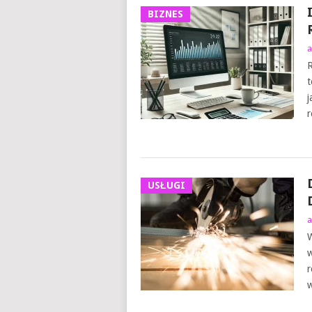
BIZNES
a
R
t
j
r
USŁUGI
a
W
w
r
w