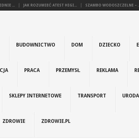
NIE ...
JAK ROZUMIEĆ ATEST HIGI...
SZAMBO WODOSZCZELNE – ..
BUDOWNICTWO
DOM
DZIECKO
CJA
PRACA
PRZEMYSŁ
REKLAMA
R
SKLEPY INTERNETOWE
TRANSPORT
URODA
ZDROWIE
ZDROWIE.PL