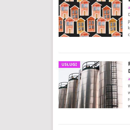
a
D
p
k
c
USŁUGI
a
W
w
r
w