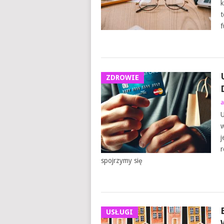
k
t
f
ZDROWIE
a
U
w
j
r
spojrzymy się
USŁUGI