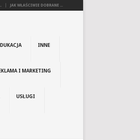
.
JAK WŁAŚCIWIE DOBRANE ...
EDUKACJA
INNE
EKLAMA I MARKETING
USŁUGI