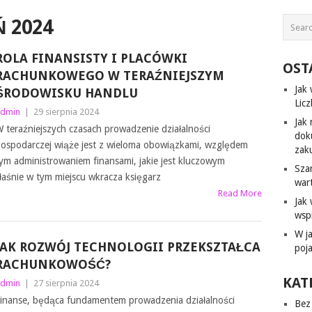
Ń 2024
ROLA FINANSISTY I PLACÓWKI
OST
RACHUNKOWEGO W TERAŹNIEJSZYM
Jak
ŚRODOWISKU HANDLU
Lic
dmin
|
29 sierpnia 2024
Jak 
 teraźniejszych czasach prowadzenie działalności
dok
ospodarczej wiąże jest z wieloma obowiązkami, względem
zak
ym administrowaniem finansami, jakie jest kluczowym
Sza
łaśnie w tym miejscu wkracza księgarz
war
Read More
Jak
wsp
W j
JAK ROZWÓJ TECHNOLOGII PRZEKSZTAŁCA
poj
RACHUNKOWOŚĆ?
KAT
dmin
|
27 sierpnia 2024
inanse, będąca fundamentem prowadzenia działalności
Bez 