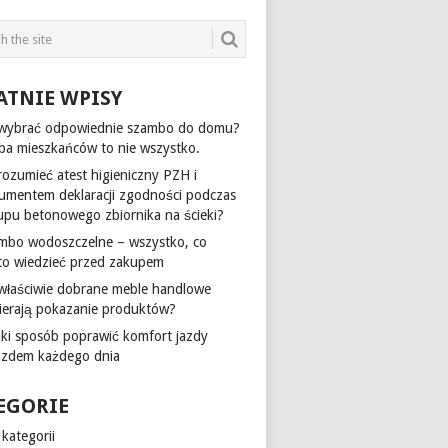
ATNIE WPISY
 wybrać odpowiednie szambo do domu?
zba mieszkańców to nie wszystko.
rozumieć atest higieniczny PZH i
umentem deklaracji zgodności podczas
upu betonowego zbiornika na ścieki?
mbo wodoszczelne – wszystko, co
to wiedzieć przed zakupem
 właściwie dobrane meble handlowe
ierają pokazanie produktów?
aki sposób poprawić komfort jazdy
azdem każdego dnia
EGORIE
kategorii