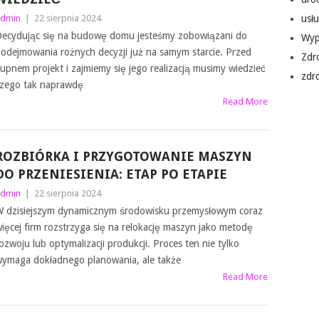
dmin
|
22 sierpnia 2024
usłu
ecydując się na budowę domu jesteśmy zobowiązani do
Wyp
odejmowania rożnych decyzji już na samym starcie. Przed
Zdr
upnem projekt i zajmiemy się jego realizacją musimy wiedzieć
zdr
zego tak naprawdę
Read More
ROZBIÓRKA I PRZYGOTOWANIE MASZYN
DO PRZENIESIENIA: ETAP PO ETAPIE
dmin
|
22 sierpnia 2024
 dzisiejszym dynamicznym środowisku przemysłowym coraz
ięcej firm rozstrzyga się na relokację maszyn jako metodę
ozwoju lub optymalizacji produkcji. Proces ten nie tylko
ymaga dokładnego planowania, ale także
Read More