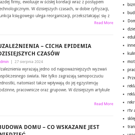
ażdej firmy, ewoluuje w ścisłej korelacji wraz z postępem
biz
echnologicznym. W dzisiejszych czasach, w dobie cyfryzacji,
bud
unkcja księgowego ulega reorganizacji, przekształcając się z
Do
Read More
dzi
edu
UZALEŻNIENIA – CICHA EPIDEMIA
inn
DZISIEJSZYCH CZASÓW
kuli
mot
dmin
|
27 sierpnia 2024
zależnienia wyrażają jedno od najpoważniejszych wyzwań
pra
spółczesnego świata. Nie tylko zagrażają samopoczuciu
Prz
ednostki, natomiast także wpływają do jej egzystencję
rek
odzinne, pracownicze oraz grupowe. W dzisiejszym artykule
rek
rekr
Read More
rtv
skl
BUDOWA DOMU – CO WSKAZANE JEST
tra
WIEDZIEĆ
uro