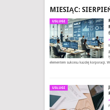
MIESIĄC:
SIERPIE
USŁUGI
a
W
g
t
elementem sukcesu każdej korporacji. W
USŁUGI
a
F