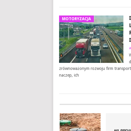
MOTORYZACJA
a
W
d
zrównoważonym rozwoju firm transport
naczep, ich