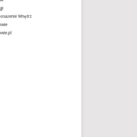
gi
osażenie Wnętrz
owie
owie.pl