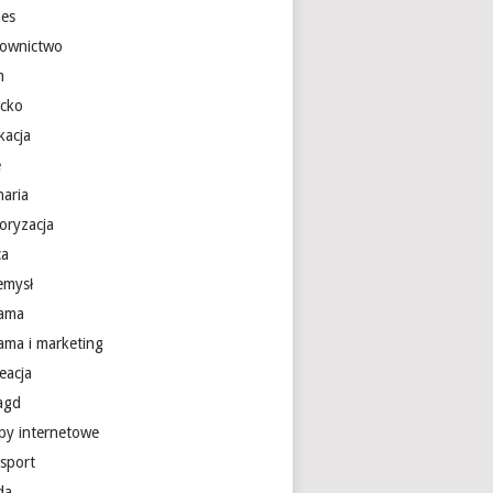
nes
ownictwo
m
ecko
kacja
e
naria
oryzacja
ca
emysł
lama
lama i marketing
eacja
 agd
epy internetowe
nsport
da