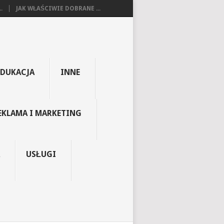
.
JAK WŁAŚCIWIE DOBRANE ...
EDUKACJA
INNE
EKLAMA I MARKETING
USŁUGI