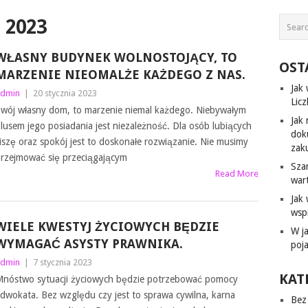
 2023
WŁASNY BUDYNEK WOLNOSTOJĄCY, TO
OST
MARZENIE NIEOMALŻE KAŻDEGO Z NAS.
Jak
dmin
|
20 stycznia 2023
Lic
wój własny dom, to marzenie niemal każdego. Niebywałym
Jak 
lusem jego posiadania jest niezależność. Dla osób lubiących
dok
iszę oraz spokój jest to doskonałe rozwiązanie. Nie musimy
zak
rzejmować się przeciągającym
Sza
Read More
war
Jak
wsp
WIELE KWESTYJ ŻYCIOWYCH BĘDZIE
W j
WYMAGAĆ ASYSTY PRAWNIKA.
poj
dmin
|
7 stycznia 2023
KAT
nóstwo sytuacji życiowych będzie potrzebować pomocy
dwokata. Bez względu czy jest to sprawa cywilna, karna
Bez 