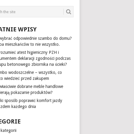
ATNIE WPISY
 wybrać odpowiednie szambo do domu?
zba mieszkańców to nie wszystko.
rozumieć atest higieniczny PZH i
umentem deklaracji zgodności podczas
upu betonowego zbiornika na ścieki?
mbo wodoszczelne – wszystko, co
to wiedzieć przed zakupem
 właściwie dobrane meble handlowe
ierają pokazanie produktów?
aki sposób poprawić komfort jazdy
azdem każdego dnia
EGORIE
kategorii