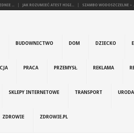
NIE ...
JAK ROZUMIEĆ ATEST HIGI...
SZAMBO WODOSZCZELNE – ..
BUDOWNICTWO
DOM
DZIECKO
CJA
PRACA
PRZEMYSŁ
REKLAMA
R
SKLEPY INTERNETOWE
TRANSPORT
URODA
ZDROWIE
ZDROWIE.PL