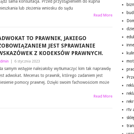
ądź sama konsultacja. Przed przystąpieniem do kupna
biz
ieszkania lub złożenia wniosku do sądu
bud
Read More
Do
dzi
edu
ADWOKAT TO PRAWNIK, JAKIEGO
ZOBOWIĄZANIEM JEST SPRAWIANIE
inn
WSKAZÓWEK Z KODEKSÓW PRAWNYCH.
kuli
mot
dmin
|
6 stycznia 2023
a samym wstępie należałoby wytłumaczyć kim tak naprawdę
pra
est adwokat. Mecenas to prawnik, którego zadaniem jest
Prz
iesienie pomocy prawnej. Dzięki swoim fachowościom może
rek
rek
Read More
rekr
rtv
skl
tra
uro