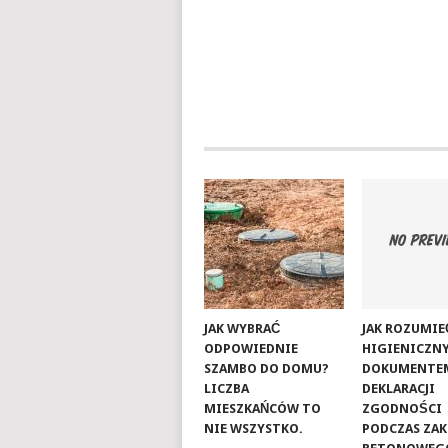
JAK WYBRAĆ
JAK ROZUMIE
ODPOWIEDNIE
HIGIENICZNY
SZAMBO DO DOMU?
DOKUMENTE
LICZBA
DEKLARACJI
MIESZKAŃCÓW TO
ZGODNOŚCI
NIE WSZYSTKO.
PODCZAS ZA