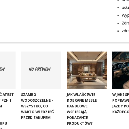
usłu
Wyp
Zdr
zdr
Ć ATEST
SZAMBO
JAK WŁAŚCIWIE
W JAKI 
 PZH I
WODOSZCZELNE –
DOBRANE MEBLE
POPRAW
M
WSZYSTKO, CO
HANDLOWE
JAZDY P
WARTO WIEDZIEĆ
WSPIERAJĄ
KAŻDEGO
PRZED ZAKUPEM
POKAZANIE
KUPU
PRODUKTÓW?