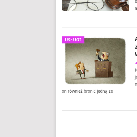
b
m
USŁUGI
a
N
j
n
on również bronić jedną ze