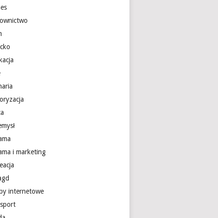
nes
ownictwo
m
ecko
kacja
e
naria
oryzacja
ca
emysł
lama
lama i marketing
eacja
 agd
epy internetowe
nsport
da