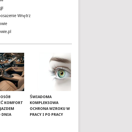
gi
osażenie Wnętrz
owie
owie.pl
SPOSÓB
ŚWIADOMA
IĆ KOMFORT
KOMPLEKSOWA
OJAZDEM
OCHRONA WZROKU W
 DNIA
PRACY I PO PRACY