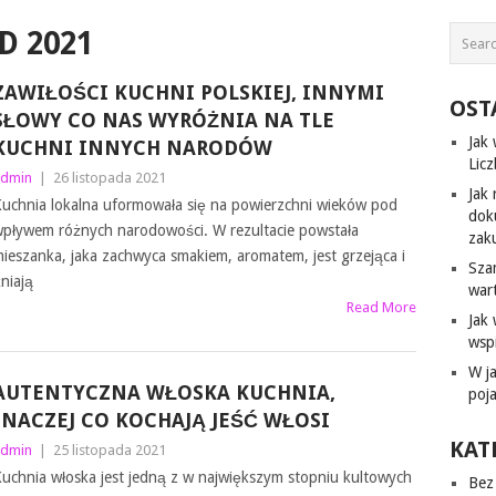
D 2021
ZAWIŁOŚCI KUCHNI POLSKIEJ, INNYMI
OST
SŁOWY CO NAS WYRÓŻNIA NA TLE
Jak
KUCHNI INNYCH NARODÓW
Lic
dmin
|
26 listopada 2021
Jak 
uchnia lokalna uformowała się na powierzchni wieków pod
dok
pływem różnych narodowości. W rezultacie powstała
zak
ieszanka, jaka zachwyca smakiem, aromatem, jest grzejąca i
Sza
niają
war
Read More
Jak
wsp
W j
AUTENTYCZNA WŁOSKA KUCHNIA,
poj
INACZEJ CO KOCHAJĄ JEŚĆ WŁOSI
KAT
dmin
|
25 listopada 2021
uchnia włoska jest jedną z w największym stopniu kultowych
Bez 