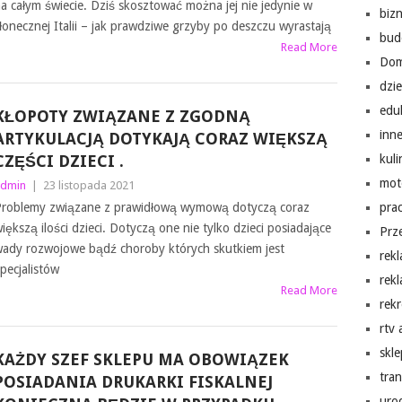
a całym świecie. Dziś skosztować można jej nie jedynie w
biz
łonecznej Italii – jak prawdziwe grzyby po deszczu wyrastają
bud
Read More
Do
dzi
edu
KŁOPOTY ZWIĄZANE Z ZGODNĄ
inn
ARTYKULACJĄ DOTYKAJĄ CORAZ WIĘKSZĄ
CZĘŚCI DZIECI .
kuli
mot
dmin
|
23 listopada 2021
roblemy związane z prawidłową wymową dotyczą coraz
pra
iększą ilości dzieci. Dotyczą one nie tylko dzieci posiadające
Prz
ady rozwojowe bądź choroby których skutkiem jest
rek
ecjalistów
rek
Read More
rekr
rtv
skl
KAŻDY SZEF SKLEPU MA OBOWIĄZEK
tra
POSIADANIA DRUKARKI FISKALNEJ
uro