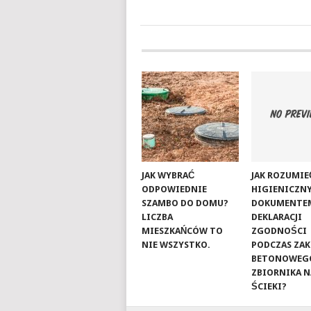
JAK WYBRAĆ
JAK ROZUMIE
ODPOWIEDNIE
HIGIENICZNY
SZAMBO DO DOMU?
DOKUMENTE
LICZBA
DEKLARACJI
MIESZKAŃCÓW TO
ZGODNOŚCI
NIE WSZYSTKO.
PODCZAS ZA
BETONOWEG
ZBIORNIKA N
ŚCIEKI?