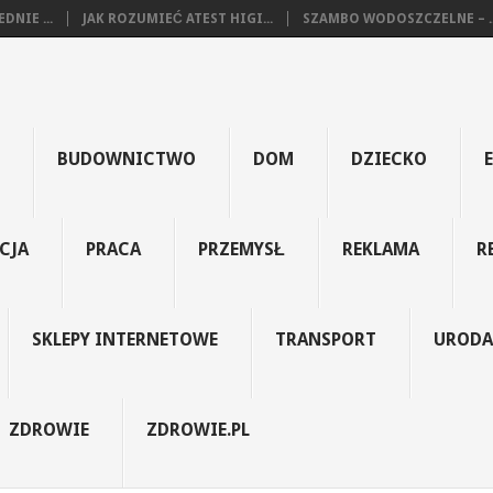
NIE ...
JAK ROZUMIEĆ ATEST HIGI...
SZAMBO WODOSZCZELNE – ..
BUDOWNICTWO
DOM
DZIECKO
CJA
PRACA
PRZEMYSŁ
REKLAMA
R
SKLEPY INTERNETOWE
TRANSPORT
URODA
ZDROWIE
ZDROWIE.PL