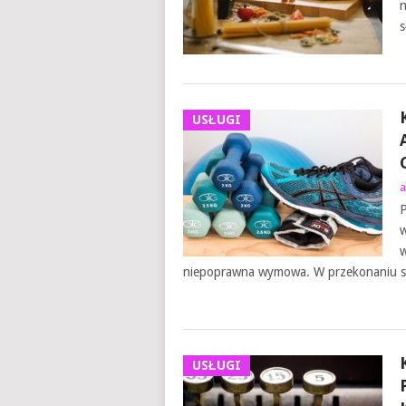
n
s
USŁUGI
a
P
w
w
niepoprawna wymowa. W przekonaniu sp
USŁUGI