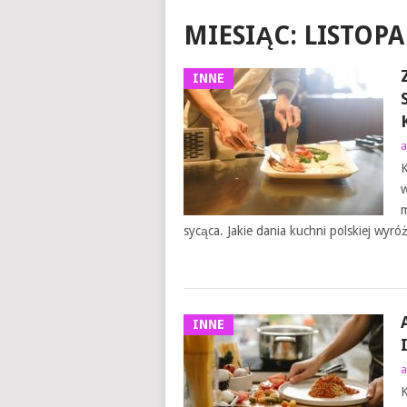
MIESIĄC:
LISTOPA
INNE
a
K
w
m
sycąca. Jakie dania kuchni polskiej wyróż
INNE
a
K