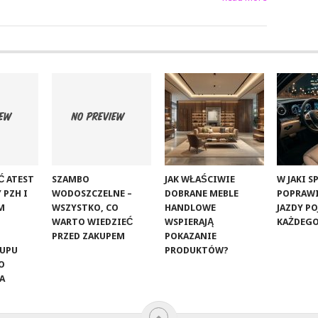
Ć ATEST
SZAMBO
JAK WŁAŚCIWIE
W JAKI 
 PZH I
WODOSZCZELNE –
DOBRANE MEBLE
POPRAW
M
WSZYSTKO, CO
HANDLOWE
JAZDY P
WARTO WIEDZIEĆ
WSPIERAJĄ
KAŻDEGO
PRZED ZAKUPEM
POKAZANIE
KUPU
PRODUKTÓW?
O
A