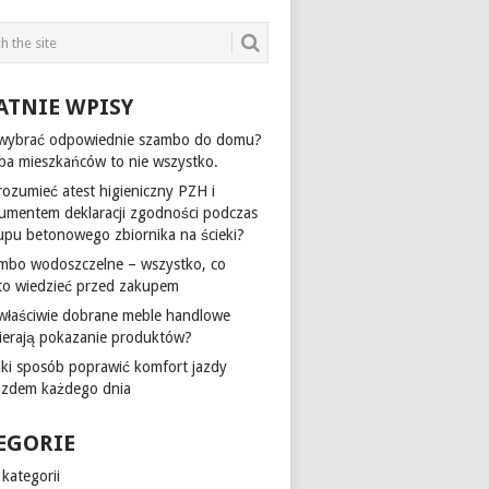
ATNIE WPISY
 wybrać odpowiednie szambo do domu?
zba mieszkańców to nie wszystko.
rozumieć atest higieniczny PZH i
umentem deklaracji zgodności podczas
upu betonowego zbiornika na ścieki?
mbo wodoszczelne – wszystko, co
to wiedzieć przed zakupem
 właściwie dobrane meble handlowe
ierają pokazanie produktów?
aki sposób poprawić komfort jazdy
azdem każdego dnia
EGORIE
kategorii