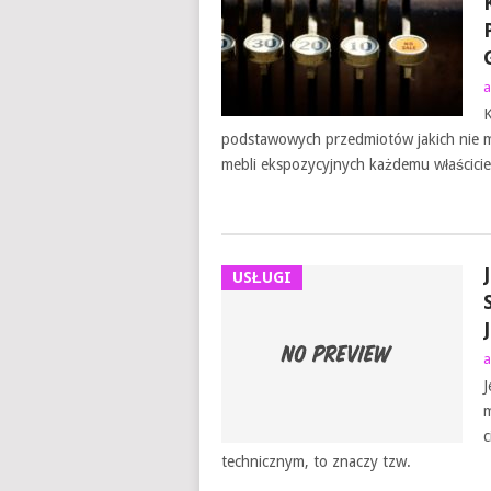
a
K
podstawowych przedmiotów jakich nie 
mebli ekspozycyjnych każdemu właściciel
USŁUGI
a
J
m
c
technicznym, to znaczy tzw.