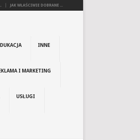
.
JAK WŁAŚCIWIE DOBRANE ...
EDUKACJA
INNE
EKLAMA I MARKETING
USŁUGI