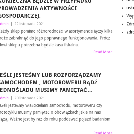
KONIECZNA BĘDZIE W PRZYPADKU
PROWADZENIA AKTYWNOŚCI
usłu
GOSPODARCZEJ.
Wyp
dmin
|
22 listopada 2021
Zdr
ażdy sklep pomimo różnorodności w asortymencie łączy kilka
zdr
może zabraknąć do jego poprawnego funkcjonowania. Prócz
owi sklepu potrzebna będzie kasa fiskalna.
Read More
JEŚLI JESTEŚMY LUB ROZPORZĄDZAMY
SAMOCHODEM , MOTOROWERU BĄDŹ
JEDNOŚLADU MUSIMY PAMIĘTAĆ…
dmin
|
20 listopada 2021
eżeli jesteśmy właścicielami samochodu, motoroweru czy
otocyklu musimy pamiętać o obowiązkach jakie na nas
iążą. Ważne jest by raz do roku poddawać pojazd badaniom
Read More