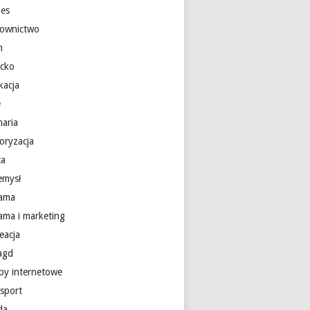
nes
ownictwo
m
ecko
kacja
e
naria
oryzacja
ca
emysł
lama
lama i marketing
eacja
 agd
epy internetowe
nsport
da