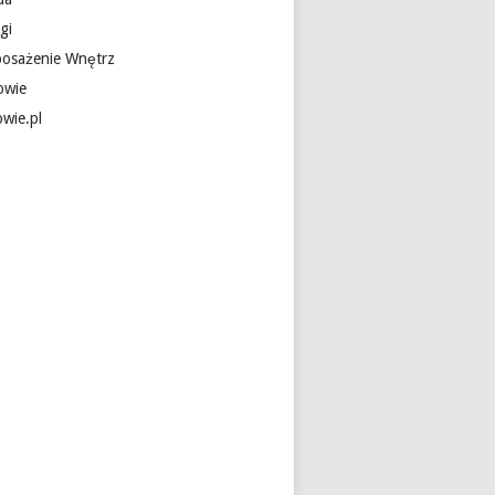
gi
osażenie Wnętrz
owie
owie.pl