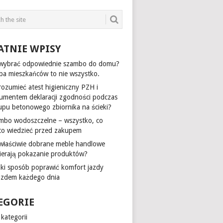
ATNIE WPISY
 wybrać odpowiednie szambo do domu?
zba mieszkańców to nie wszystko.
rozumieć atest higieniczny PZH i
umentem deklaracji zgodności podczas
upu betonowego zbiornika na ścieki?
mbo wodoszczelne – wszystko, co
to wiedzieć przed zakupem
 właściwie dobrane meble handlowe
ierają pokazanie produktów?
aki sposób poprawić komfort jazdy
azdem każdego dnia
EGORIE
kategorii