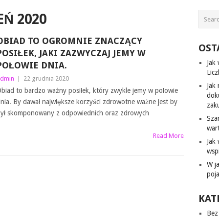
Ń 2020
OBIAD TO OGROMNIE ZNACZĄCY
OST
POSIŁEK, JAKI ZAZWYCZAJ JEMY W
Jak
POŁOWIE DNIA.
Lic
dmin
|
22 grudnia 2020
Jak 
biad to bardzo ważny posiłek, który zwykle jemy w połowie
dok
nia. By dawał największe korzyści zdrowotne ważne jest by
zak
ył skomponowany z odpowiednich oraz zdrowych
Sza
war
Read More
Jak
wsp
W j
poj
KAT
Bez 