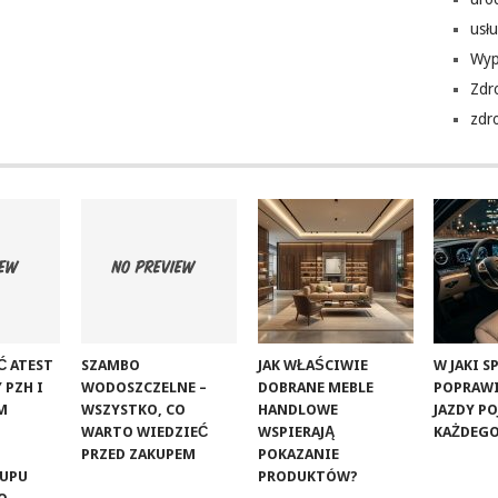
usłu
Wyp
Zdr
zdr
Ć ATEST
SZAMBO
JAK WŁAŚCIWIE
W JAKI 
 PZH I
WODOSZCZELNE –
DOBRANE MEBLE
POPRAW
M
WSZYSTKO, CO
HANDLOWE
JAZDY P
WARTO WIEDZIEĆ
WSPIERAJĄ
KAŻDEGO
PRZED ZAKUPEM
POKAZANIE
KUPU
PRODUKTÓW?