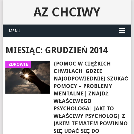
AZ CHCIWY
MENU
MIESIĄC:
GRUDZIEŃ 2014
{POMOC W CIĘŻKICH
ZDROWIE
CHWILACH|GDZIE
NAJODPOWIEDNIEJ SZUKAĆ
POMOCY – PROBLEMY
MENTALNE| ZNAJDŹ
WŁAŚCIWEGO
PSYCHOLOGA| JAKI TO
WŁAŚCIWY PSYCHOLOG| Z
JAKIM TEMATEM POWINNO
SIĘ UDAĆ SIĘ DO