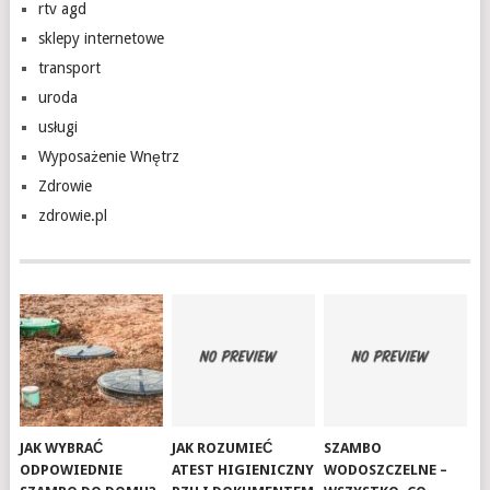
rtv agd
sklepy internetowe
transport
uroda
usługi
Wyposażenie Wnętrz
Zdrowie
zdrowie.pl
JAK WYBRAĆ
JAK ROZUMIEĆ
SZAMBO
ODPOWIEDNIE
ATEST HIGIENICZNY
WODOSZCZELNE –