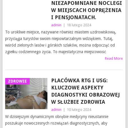
NIEZAPOMNIANE NOCLEGI
W MIEJSCACH ODPRĘŻENIA
I PENSJONATACH.
admin
|
18 lutego 2024
To urokliwe miejsce, nazywane również miastem uzdrowiskową,
przyciąga turystów swoim niepowtarzalnym wdziękiem. Tutaj,
wśród zielonych lasów i górskich szlaków, można odpocząć od
zgiełku codziennego życia. To majestatyczna miejscowość
Read More
PLACÓWKA RTG I USG:
ZDROWIE
KLUCZOWE ASPEKTY
DIAGNOSTYKI OBRAZOWEJ
W SŁUŻBIE ZDROWIA
admin
|
10 lutego 2024
W dzisiejszym dynamicznym obrębie medycyny nieustannie
poszukuje nowoczesnych rozwiązań diagnostycznych, aby