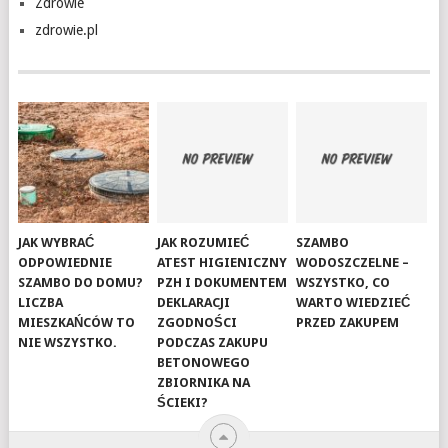
Zdrowie
zdrowie.pl
JAK WYBRAĆ
JAK ROZUMIEĆ
SZAMBO
ODPOWIEDNIE
ATEST HIGIENICZNY
WODOSZCZELNE –
SZAMBO DO DOMU?
PZH I DOKUMENTEM
WSZYSTKO, CO
LICZBA
DEKLARACJI
WARTO WIEDZIEĆ
MIESZKAŃCÓW TO
ZGODNOŚCI
PRZED ZAKUPEM
NIE WSZYSTKO.
PODCZAS ZAKUPU
BETONOWEGO
ZBIORNIKA NA
ŚCIEKI?